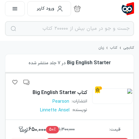
ورود کاربر
›
›
کتابچی
کتاب
زبان
Big English Starter
در
7
جلد منتشر شده
کتاب
Big English Starter
انتشارات
:
Pearson
نویسنده
:
Linnette Ansel
650,000
قیمت:
1,300,000
٪
50