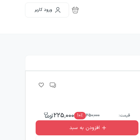
ورود کاربر
225,000
قیمت:
250,000
٪
10
افزودن به سبد