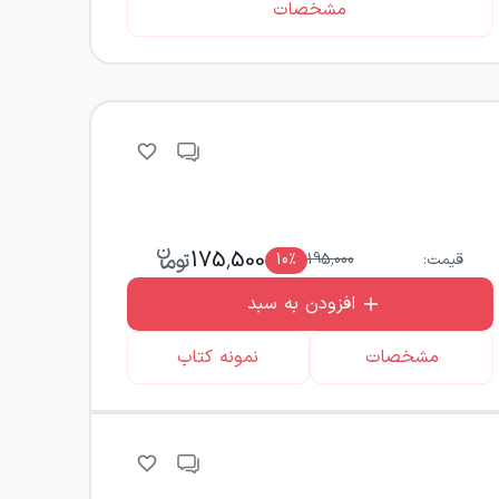
مشخصات
175,500
قیمت:
195,000
٪
10
افزودن به سبد
مشخصات
نمونه کتاب