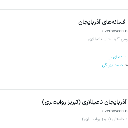
افسانه‌های آذربایجان
azerbaycan na
سی آذربایجان ناغیللاری
ت
:
دنیای نو
ه
:
صمد بهرنگی
آذربایجان ناغیللاری (تبریز روایت‌لری)
azerbaycan na
داستان (تبریز روایت لری)