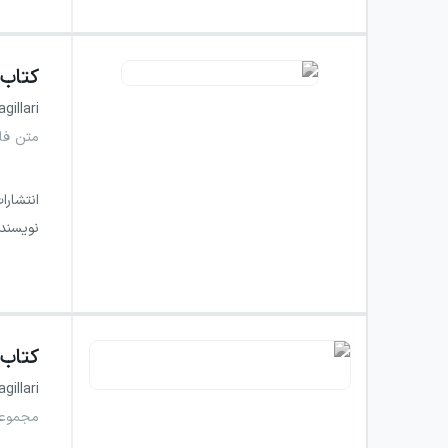
کتاب
gillari
متن فار
انتشارا
نویسند
کتاب
gillari
مجموعه 