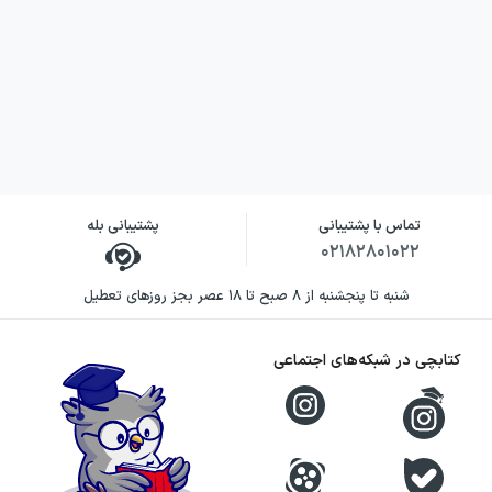
جهان بزرگسالان تفاوت اساسی دارد. تمرکز
نویسنده بر ذهن جک باعث شده تجربه حبس،
رابطه مادر و فرزند و مواجهه با دنیای بیرون، نه با
توضیحی مستقیم و یک‌سویه، بلکه از خلال
برداشت‌ها و زبان ویژه او شکل بگیرد.
رویکرد اما دون اهو در اتاق، پیوند دادن موضوعی
تماس با پشتیبانی
پشتیبانی بله
۰۲۱۸۲۸۰۱۰۲۲
سنگین با جزئیات زندگی روزمره است. خواننده
هم‌زمان با ترس و دشواری موقعیت روبه‌رو
شنبه تا پنجشنبه از ۸ صبح تا ۱۸ عصر بجز روزهای تعطیل
می‌شود و شاهد تلاش مادر برای حفظ آرامش،
کتابچی در شبکه‌های اجتماعی
آموزش و امید در زندگی جک است. این ترکیب،
کتاب را برای کسانی جذاب می‌کند که به روایت‌های
روان‌شناختی، روابط خانوادگی و داستان‌هایی با
راوی متفاوت علاقه دارند.