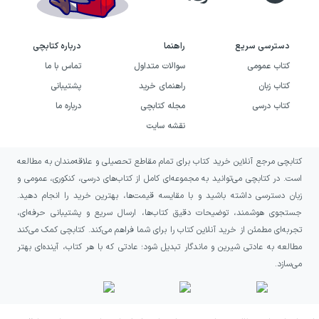
خرید کتاب اتاق (رمان) به چه
کسانی پیشنهاد می‌شود؟
دسترسی سریع
راهنما
درباره کتابچی
کتاب عمومی
سوالات متداول
تماس با ما
اگر به رمان‌هایی درباره رابطه مادر و فرزند،
کتاب زبان
راهنمای خرید
پشتیبانی
تاب‌آوری در شرایط دشوار و تأثیر محدودیت بر
کتاب درسی
مجله کتابچی
درباره ما
ذهن و زندگی انسان‌ها علاقه دارید، اتاق می‌تواند
نقشه سایت
انتخابی مناسب برای شما باشد. این کتاب به‌ویژه
کتابچی مرجع آنلاین خرید کتاب برای تمام مقاطع تحصیلی و علاقه‌مندان به مطالعه
برای خوانندگانی جذاب است که از روایت‌های
است. در کتابچی می‌توانید به مجموعه‌ای کامل از کتاب‌های درسی، کنکوری، عمومی و
انسانی با فضای روان‌شناختی و راوی کودکانه لذت
زبان دسترسی داشته باشید و با مقایسه قیمت‌ها، بهترین خرید را انجام دهید.
می‌برند و می‌خواهند یک موقعیت پیچیده را از
جستجوی هوشمند، توضیحات دقیق کتاب‌ها، ارسال سریع و پشتیبانی حرفه‌ای،
تجربه‌ای مطمئن از خرید آنلاین کتاب را برای شما فراهم می‌کند. کتابچی کمک می‌کند
زاویه‌ای متفاوت دنبال کنند.
مطالعه به عادتی شیرین و ماندگار تبدیل شود؛ عادتی که با هر کتاب، آینده‌ای بهتر
می‌سازد.
این رمان را به کسانی پیشنهاد می‌کنیم که در
جست‌وجوی داستانی درباره آزادی، خانه، امنیت،
تنهایی و سازگاری هستند؛ داستانی که به‌جای ارائه