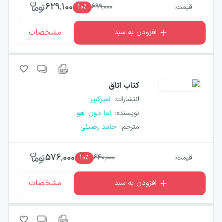
629,100
قیمت:
699,000
٪
10
مشخصات
افزودن به سبد
کتاب
اتاق
انتشارات
:
امیرکبیر
نویسنده
:
اما دون اهو
مترجم
:
حامد رضیئی
576,000
قیمت:
640,000
٪
10
مشخصات
افزودن به سبد