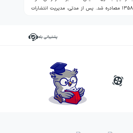
بزرگ‌ترین واحد انتشاراتی خصوصی در ایران لقب گرفته بود. البته این مجموعه بعد از انقلاب اسلامی ایران و در سال ۱۳۵۸ مصادره شد. پس از مدتی، مدیریت انتشارات
ه دارد. نشری که به طور خاص به چاپ کتاب و مجلات
ریخ، حقوق، علوم سیاسی، علوم اجتماعی، دین،
فلسفه
،
 ماندگار زیادی را از خود بر جای گذاشته است. از
پشتیبانی بله
فارسی شش جلدی معین
، دایره‌المعارف مصاحب و
وانیم در موارد زیر خلاصه کنیم: «برندهٔ کتاب سال
لی کتاب تهران، اعم از دوره‌های چهاردهم، پانزدهم،
دینی
علاقه داشت و
جاه از سدهٔ چهاردهم، امیرکبیر به عنوان یکی از
مطرح‌ترین ناشران ایران و آسیا شناخته شد و لقب بزرگ‌ترین بنگاه انتشاراتی خاورمیانه را کسب کرد. از دلایل این موضوع می‌توانیم به حجم تولیدات نشر که بالغ بر ۲۸۰۰
شر امیرکبیر از ابتدا بر دو نکتهٔ خاص متمرکز بود.