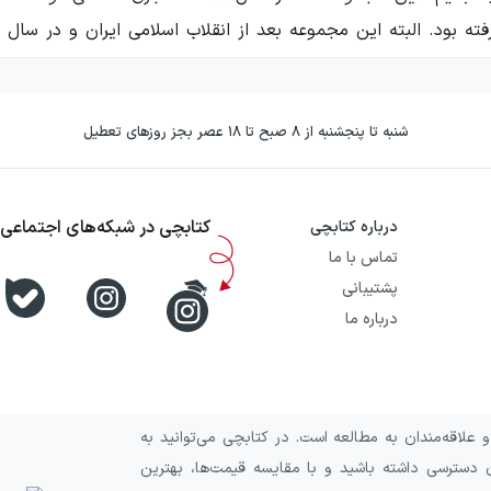
‌اکنون، حسین شاه‌مرادی، سِمت مدیرعاملی نشر امیرکبیر را برعهد
رکبیر در آن‌ها به چاپ اثر مشغول بوده عبارت‌اند از: «ادبیات، تا
شنبه تا پنجشنبه از ۸ صبح تا ۱۸ عصر بجز روزهای تعطیل
لیت طولانی مدت خود که نزدیک به سه ربع قرن را شامل می‌شود، آثار
بوده و با آن‌ها شناخته می‌شود، می‌توانیم به کتاب‌های «
فرهنگ 
شیم. برجسته‌ترین جوایز و افتخاراتی که این نشر کسب کرده را می‌ت
کتابچی در شبکه‌های اجتماعی
درباره کتابچی
نن‌الرسول، ناشر برتر و برگزیدهٔ چهار دوره از نمایشگاه بین‌المل
تماس با ما
پشتیبانی
درباره ما
ان سال توسط نشر به چاپ رسید. با گذشت تنها دو دهه، در دههٔ پن
علاقه‌مندان به مطالعه است. در کتابچی می‌توانید به
 دسترسی داشته باشید و با مقایسه قیمت‌ها، بهترین
ا، در کنار کمیت، به کیفیت آثار هم توجه خاصی داشت. رویهٔ کیفی ن