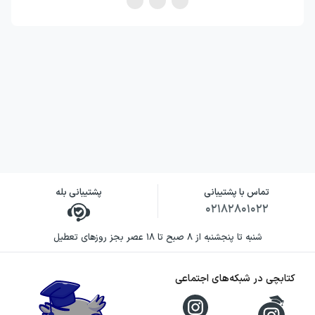
می‌برد؛ موقعیتی که در آن یک روزنامه‌نگار با
مشاهده‌ای هولناک روبه‌رو می‌شود و نمی‌تواند
بی‌تفاوت از کنار آن عبور کند. تمرکز روایت بر تلاش
لو بلکلاک برای کشف حقیقت، باعث می‌شود مسیر
داستان با پرسش، تردید و پیگیری همراه باشد.
در این رمان، توجه نویسنده به فضای بسته
کشتی، گروه محدود مسافران و تغییر تدریجی
شرایط جوی، به شکل‌گیری حال‌وهوایی رازآلود و
تماس با پشتیبانی
پشتیبانی بله
دلهره‌آور کمک می‌کند. ور به‌جای جدا کردن معما از
۰۲۱۸۲۸۰۱۰۲۲
محیط، آن را در دل سفری لوکس و ظاهراً بی‌نقص
شنبه تا پنجشنبه از ۸ صبح تا ۱۸ عصر بجز روزهای تعطیل
قرار می‌دهد؛ سفری که هرچه جلوتر می‌رود، آرامش
ابتدایی خود را بیشتر از دست می‌دهد.
کتابچی در شبکه‌های اجتماعی
خرید کتاب زنی در کابین ۱۰ به چه