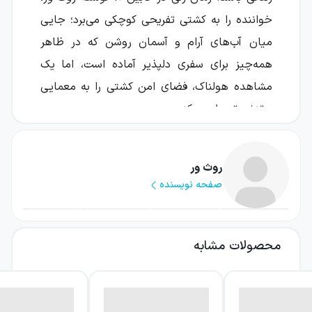
خواننده را به کشتی تفریحی کوچکی می‌برد؛ جایی
میان آب‌های آرام و آسمان روشن که در ظاهر
همه‌چیز برای سفری دلپذیر آماده است، اما یک
مشاهده هولناک، فضای امن کشتی را به معمایی
پرتنش تبدیل می‌کند.
لو بلکلاک، روزنامه‌نگاری است که برای مجله‌ای در
زمینه سفر مطلب می‌نویسد. مأموریت تازه او،
روث ور
صفحه نویسنده
گذراندن یک هفته در کشتی تفریحی لوکسی با
تعداد محدودی کابین است؛ سفری که می‌تواند
فرصتی جذاب و متفاوت برای کار او باشد.
محصولات مشابه
بااین‌حال، آنچه لو در طول سفر می‌بیند، ذهنش را
به‌جای توصیف مناظر و مهمانی‌ها، درگیر کشف
حقیقت می‌کند.