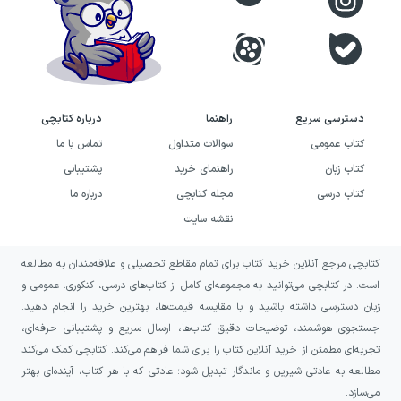
کسانی پیشنهاد می‌شود؟
اگر به رمان‌های معمایی و تعلیقی علاقه دارید، زنی
در کابین ۱۰ می‌تواند انتخابی مناسب برای شما
باشد؛ به‌ویژه اگر داستان‌هایی را می‌پسندید که در
دسترسی سریع
راهنما
درباره کتابچی
فضایی محدود و دور از دسترس شکل می‌گیرند و
کتاب عمومی
سوالات متداول
تماس با ما
یک حادثه، نظم ظاهری آن فضا را برهم می‌زند.
کتاب زبان
راهنمای خرید
پشتیبانی
کتاب درسی
مجله کتابچی
درباره ما
این کتاب برای خوانندگانی جذاب است که از دنبال
نقشه سایت
کردن سرنخ‌ها، سنجیدن رفتار شخصیت‌ها و
پرسیدن این سؤال لذت می‌برند که پشت یک ظاهر
کتابچی مرجع آنلاین خرید کتاب برای تمام مقاطع تحصیلی و علاقه‌مندان به مطالعه
آرام چه حقیقتی پنهان شده است.
است. در کتابچی می‌توانید به مجموعه‌ای کامل از کتاب‌های درسی، کنکوری، عمومی و
زبان دسترسی داشته باشید و با مقایسه قیمت‌ها، بهترین خرید را انجام دهید.
این رمان همچنین برای کسانی مناسب است که
جستجوی هوشمند، توضیحات دقیق کتاب‌ها، ارسال سریع و پشتیبانی حرفه‌ای،
تجربه‌ای مطمئن از خرید آنلاین کتاب را برای شما فراهم می‌کند. کتابچی کمک می‌کند
فضای سفرهای دریایی، کشتی‌های تفریحی،
مطالعه به عادتی شیرین و ماندگار تبدیل شود؛ عادتی که با هر کتاب، آینده‌ای بهتر
کابین‌های محدود و مهمانی‌های مجلل را در کنار
می‌سازد.