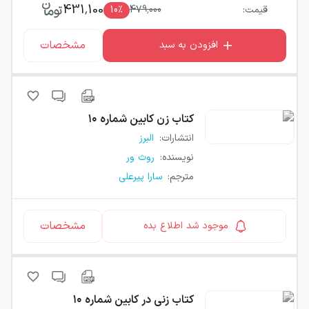
431,100
قیمت:
479,000
٪
10
مشخصات
افزودن به سبد
کتاب
زن کابین شماره ۱۰
انتشارات
:
البرز
نویسنده
:
روث ور
مترجم
:
سارا پیرعلی
مشخصات
موجود شد اطلاع بده
کتاب
زنی در کابین شماره ۱۰