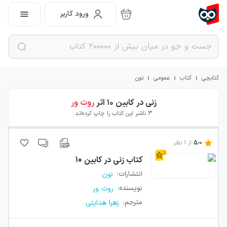
ورود کاربر
›
›
›
کتابچی
کتاب
عمومی
نون
زنی در کابین ۱۰
اثر
روث ور
3
ناشر این کتاب را چاپ کرده‌اند
5.0
از
1
نظر
کتاب
زنی در کابین ۱۰
انتشارات
:
نون
نویسنده
:
روث ور
مترجم
:
زهرا هدایتی