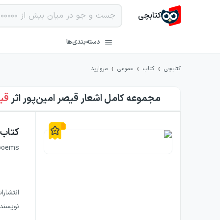
کتابچی
دسته‌بندی‌ها
›
›
›
کتابچی
کتاب
عمومی
مروارید
مجموعه کامل اشعار قیصر امین‌پور
اثر
قی
کتاب
 poems
انتشارا
نویسند