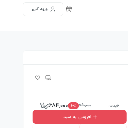
ورود کاربر
684,000
قیمت:
760,000
٪
10
افزودن به سبد