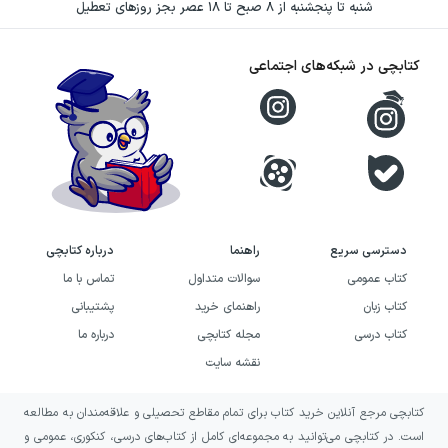
همراهی میان اندوه و امید، کتاب را به اثری برای
شنبه تا پنجشنبه از ۸ صبح تا ۱۸ عصر بجز روزهای تعطیل
مکث، یادآوری و بازنگری در تجربه‌های شخصی
کتابچی در شبکه‌های اجتماعی
تبدیل می‌کند.
خرید کتاب خرده روایت‌های بی‌زن
و شوهری به چه کسانی پیشنهاد
می‌شود؟
اگر به نوشته‌هایی درباره خاطره، جدایی، تنهایی و
دسترسی سریع
راهنما
درباره کتابچی
بازگشت ذهن به گذشته علاقه دارید، خرده
کتاب عمومی
سوالات متداول
تماس با ما
روایت‌های بی‌زن و شوهری می‌تواند انتخابی
کتاب زبان
راهنمای خرید
پشتیبانی
نزدیک به دغدغه‌های شما باشد. این کتاب برای
کتاب درسی
مجله کتابچی
درباره ما
کسانی مناسب است که با رفتن آدم‌ها یا ترک
نقشه سایت
مکان‌های آشنا، هنوز بخشی از خود را در گذشته
کتابچی مرجع آنلاین خرید کتاب برای تمام مقاطع تحصیلی و علاقه‌مندان به مطالعه
احساس می‌کنند و می‌خواهند این تجربه را در
است. در کتابچی می‌توانید به مجموعه‌ای کامل از کتاب‌های درسی، کنکوری، عمومی و