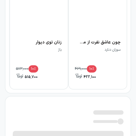
چون عاشق نفرت از منی
زنان توی دیوار
یا
سوزان دنارد
باژ
جن
573,000
10
٪
469,000
10
٪
515,700
422,100