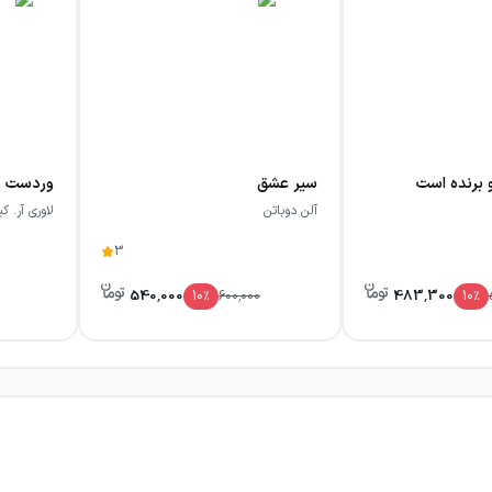
 برنده است
سیر عشق
وردست زن
آلن دوباتن
لاوری آر. ک
3
540,000
483,300
10
٪
600,000
10
٪