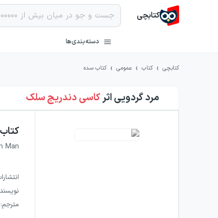
کتابچی
دسته‌بندی‌ها
›
›
›
کتابچی
کتاب
عمومی
کتاب سده
مرد گردویی
اثر
کاسی دندریج سلک
کتاب
n Man
انتشارا
نویسند
مترجم
: