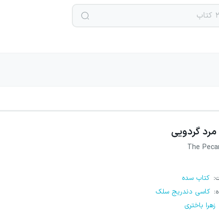
مرد گردویی
The Peca
ت
:
کتاب سده
ه
:
کاسی دندریج سلک
زهرا باختری