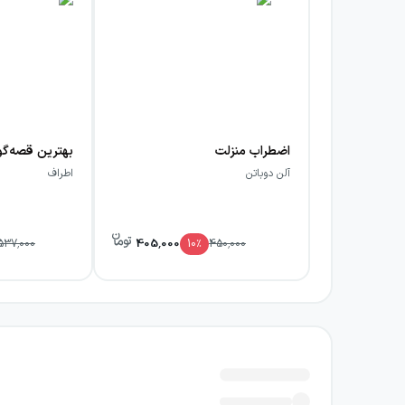
اضطراب منزلت
بهترین قصه‌گو
آلن دوباتن
اطراف
405,000
537,000
10
٪
450,000