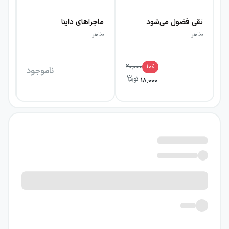
تقی فضول می‌شود
ماجراهای داینا
دا
طاهر
طاهر
طا
20,000
10
٪
ناموجود
18,000