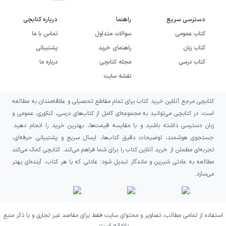
اقتصادی را توضیح می‌دهد و هم به پرسش‌های
دسترسی سریع
راهنما
درباره کتابچی
دشواری درباره بازار، سلیقه عمومی و فرهنگ پاسخ
کتاب عمومی
سوالات متداول
تماس با ما
می‌دهد. نتیجه، اثری است که نگاه اقتصادی او را
کتاب زبان
راهنمای خرید
پشتیبانی
با نقدی اجتماعی و روان‌شناختی از ضدیت با
کتاب درسی
مجله کتابچی
درباره ما
سرمایه‌داری همراه می‌کند.
نقشه سایت
خرید کتاب ذهنیت ضد
کتابچی مرجع آنلاین خرید کتاب برای تمام مقاطع تحصیلی و علاقه‌مندان به مطالعه
سرمایه‌داری به چه کسانی پیشنهاد
است. در کتابچی می‌توانید به مجموعه‌ای کامل از کتاب‌های درسی، کنکوری، عمومی و
می‌شود؟
زبان دسترسی داشته باشید و با مقایسه قیمت‌ها، بهترین خرید را انجام دهید.
جستجوی هوشمند، توضیحات دقیق کتاب‌ها، ارسال سریع و پشتیبانی حرفه‌ای،
تجربه‌ای مطمئن از خرید آنلاین کتاب را برای شما فراهم می‌کند. کتابچی کمک می‌کند
اگر به اقتصاد، سرمایه‌داری و آزادی اقتصادی علاقه
مطالعه به عادتی شیرین و ماندگار تبدیل شود؛ عادتی که با هر کتاب، آینده‌ای بهتر
دارید و می‌خواهید فراتر از تعریف‌های معمول با
می‌سازد.
استدلال‌های موافق بازار آشنا شوید، این کتاب
می‌تواند انتخاب مناسبی برای شما باشد. اثر حاضر
استفاده از تمامی مطالب، تصاویر و محتوای سایت فقط برای مقاصد غیر تجاری و با ذکر منبع
برای خوانندگانی جذاب است که درباره دلایل
بلامانع است.