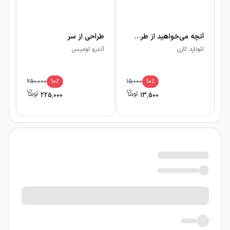
آنچه می‌خواهید از طراحی گرافیک بدانید
طراحی از سر
هن
لئونارد کارن
آندرو لومیس
یو
250,000
10
٪
15,000
10
٪
225,000
13,500