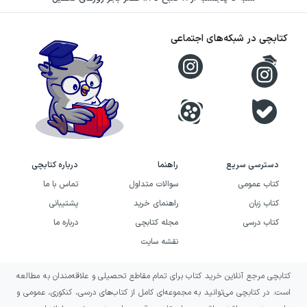
نیست؛ بلکه نحوه مواجهه انسان با ناشناخته‌ها و
کتابچی در شبکه‌های اجتماعی
شکنندگی تصور او از واقعیت را نیز دنبال می‌کند.
خرید کتاب مرگزار به چه کسانی
پیشنهاد می‌شود؟
اگر به داستان‌های علمی‌تخیلی، ایده‌های مربوط به
جهان‌های ناشناخته و روایت‌هایی درباره تغییر
دسترسی سریع
راهنما
درباره کتابچی
ناگهانی واقعیت علاقه دارید، مرگزار می‌تواند
کتاب عمومی
سوالات متداول
تماس با ما
انتخابی متناسب با سلیقه شما باشد. این کتاب
کتاب زبان
راهنمای خرید
پشتیبانی
برای خوانندگانی جذاب است که از ماجراهای صرفاً
کتاب درسی
مجله کتابچی
درباره ما
بیرونی فاصله می‌گیرند و دوست دارند اثر یک
نقشه سایت
موقعیت نامعمول را بر ذهن، ادراک و احساس
کتابچی مرجع آنلاین خرید کتاب برای تمام مقاطع تحصیلی و علاقه‌مندان به مطالعه
سازگاری انسان دنبال کنند.
است. در کتابچی می‌توانید به مجموعه‌ای کامل از کتاب‌های درسی، کنکوری، عمومی و