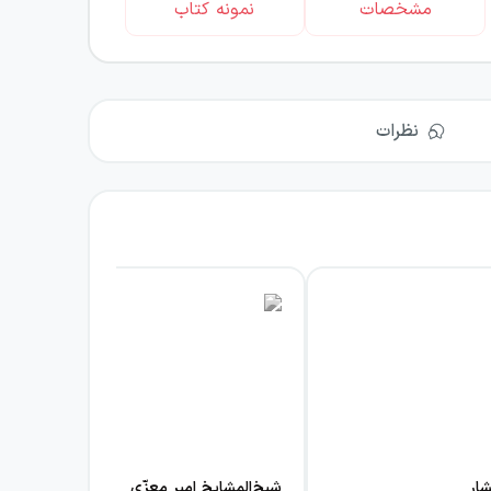
مشخصات
نمونه کتاب
نظرات
شار
شیخ‌المشایخ امیر معزّی
کار