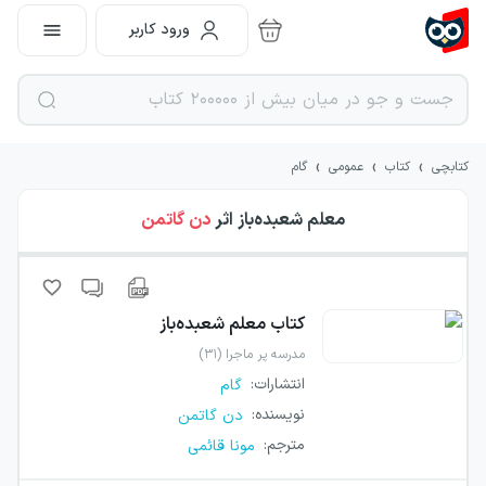
ورود کاربر
›
›
›
کتابچی
کتاب
عمومی
گام
معلم شعبده‌باز
اثر
دن گاتمن
کتاب
معلم شعبده‌باز
مدرسه پر ماجرا (۳۱)
انتشارات
:
گام
نویسنده
:
دن گاتمن
مترجم
:
مونا قائمی