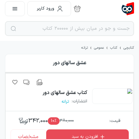
ورود کاربر
›
›
›
کتابچی
کتاب
عمومی
ترانه
عشق سالهای دور
کتاب
عشق سالهای دور
انتشارات
:
ترانه
342,000
قیمت:
380,000
٪
10
مشخصات
افزودن به سبد