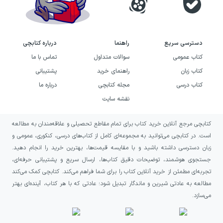
آن در همین نگاه چندلایه است: متن، هم درباره
کشمکش میان خودآگاهی و ناخودآگاه سخن
می‌گوید و هم نشان می‌دهد که مواجهه با تاریکی
دسترسی سریع
راهنما
درباره کتابچی
کتاب عمومی
سوالات متداول
تماس با ما
درون می‌تواند بخشی از مسیر رسیدن به معنای
کتاب زبان
راهنمای خرید
پشتیبانی
اصیل باشد.
کتاب درسی
مجله کتابچی
درباره ما
نویسنده کتاب چهار مقاله یونگی
نقشه سایت
این اثر با نام مجموعهٔ نویسندگان عرضه شده و
کتابچی مرجع آنلاین خرید کتاب برای تمام مقاطع تحصیلی و علاقه‌مندان به مطالعه
است. در کتابچی می‌توانید به مجموعه‌ای کامل از کتاب‌های درسی، کنکوری، عمومی و
دیدگاه‌های ادوارد اف. ادینجر و ماری لوئیز فن
زبان دسترسی داشته باشید و با مقایسه قیمت‌ها، بهترین خرید را انجام دهید.
فرانتس در شکل‌گیری محتوای آن برجسته است.
جستجوی هوشمند، توضیحات دقیق کتاب‌ها، ارسال سریع و پشتیبانی حرفه‌ای،
ادینجر در دو مقاله محوری کتاب، مفاهیم شناخت
تجربه‌ای مطمئن از خرید آنلاین کتاب را برای شما فراهم می‌کند. کتابچی کمک می‌کند
مطالعه به عادتی شیرین و ماندگار تبدیل شود؛ عادتی که با هر کتاب، آینده‌ای بهتر
نفس، محور من‌ـ‌خویشتن و رویارویی با شخصیت
می‌سازد.
مهتر را شرح می‌دهد. فن فرانتس نیز با بهره‌گیری
از نمادشناسی کیمیاگری، امکان دیگری برای فهم