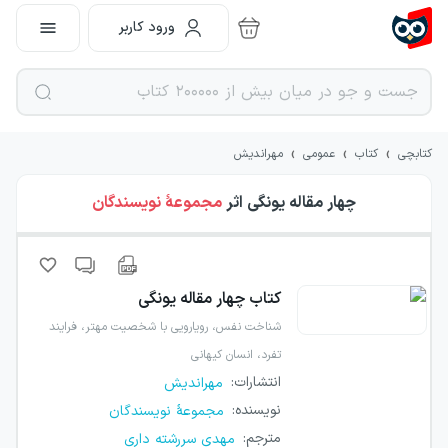
ورود کاربر
›
›
›
کتابچی
کتاب
عمومی
مهراندیش
چهار مقاله یونگی
اثر
مجموعهٔ نویسندگان
کتاب
چهار مقاله یونگی
شناخت نفس، رویارویی با شخصیت مهتر، فرایند
تفرد، انسان کیهانی
انتشارات
:
مهراندیش
نویسنده
:
مجموعهٔ نویسندگان
مترجم
:
مهدی سررشته داری