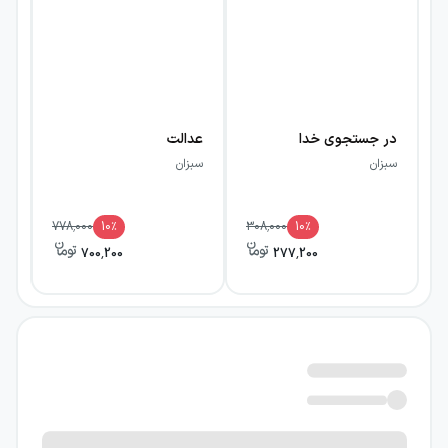
در جستجوی خدا
عدالت
سبزان
سبزان
اس
778,000
10
٪
308,000
10
٪
700,200
277,200