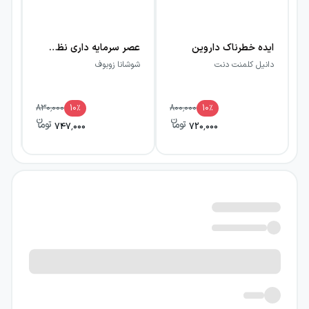
ایده خطرناک داروین
عصر سرمایه داری نظارتی (مبارزه برای آینده‌ای انسانی در جبهه جدید قدرت)
دانیل کلمنت دنت
شوشانا زوبوف
ار
830,000
10
٪
800,000
10
٪
747,000
720,000