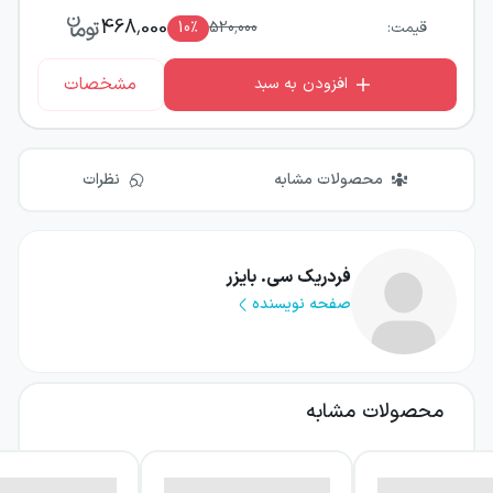
468,000
قیمت:
520,000
٪
10
مشخصات
افزودن به سبد
محصولات مشابه
نظرات
فردریک سی. بایزر
صفحه نویسنده
محصولات مشابه