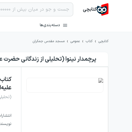
کتابچی
دسته‌بندی‌ها
›
›
›
کتابچی
کتاب
عمومی
مسجد مقدس جمکران
پرچمدار نینوا (تحلیلی از زندگانی حضرت ع
کتاب
علیه‌
(تحلیل
انتشارا
نویسند