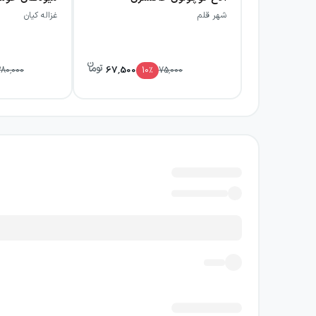
شهر قلم
غزاله کیان
67,500
80,000
10
٪
75,000