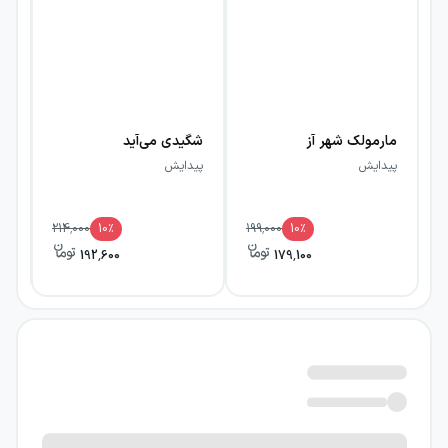
مارمولک شهر آز
شگیدی می‌آید
آد
پیدایش
پیدایش
پی
214,000
10
٪
199,000
10
٪
192,600
179,100