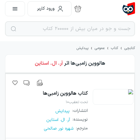
ورود کاربر
›
›
›
کتابچی
کتاب
عمومی
پیدایش
هالووین زامبی‌ها
اثر
آر. ال. استاین
کتاب
هالووین زامبی‌ها
تحت تعقیب۱۰
انتشارات
:
پیدایش
نویسنده
:
آر. ال. استاین
مترجم
:
شهره نور صالحی