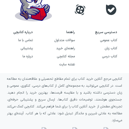
هنر و ادبیات، علم و اندیشه، همواره جزء جدانشدنی
سیاست‌های بنیادی این انتشارات بوده است.
نشر پیدایش در طول این دوران، به منظور رسیدن به
دسترسی سریع
راهنما
درباره کتابچی
اهداف فوق، خط مشی کاری خود را با سه اصل زیر
کتاب عمومی
سوالات متداول
تماس با ما
دنبال کرده است:
کتاب زبان
راهنمای خرید
پشتیبانی
کتاب درسی
مجله کتابچی
درباره ما
۱- بهره‌گیری از نیروی اندیشه مشاوران مجرب و
نقشه سایت
متخصص در زمینه علم و ادب و هنر کودکان، نوجوانان
و جوانان
کتابچی مرجع آنلاین خرید کتاب برای تمام مقاطع تحصیلی و علاقه‌مندان به مطالعه
است. در کتابچی می‌توانید به مجموعه‌ای کامل از کتاب‌های درسی، کنکوری، عمومی و
۲- چاپ و عرضه آثار مولفان، مترجمان و تصویرگران
زبان دسترسی داشته باشید و با مقایسه قیمت‌ها، بهترین خرید را انجام دهید.
صاحب نام و برجسته.
جستجوی هوشمند، توضیحات دقیق کتاب‌ها، ارسال سریع و پشتیبانی حرفه‌ای،
تجربه‌ای مطمئن از خرید آنلاین کتاب را برای شما فراهم می‌کند. کتابچی کمک می‌کند
۳- استفاده از تجارب جهانی تولید کتاب، از طریق
مطالعه به عادتی شیرین و ماندگار تبدیل شود؛ عادتی که با هر کتاب، آینده‌ای بهتر
می‌سازد.
حضور مستمر و مؤثر در نمایشگاه‌های جهانی کتاب