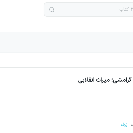
گرامشی؛ میراث انقلابی
ت
:
ژرف