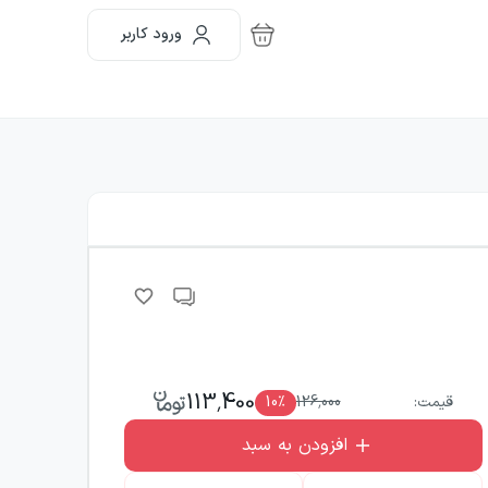
ورود کاربر
113,400
قیمت:
126,000
٪
10
افزودن به سبد