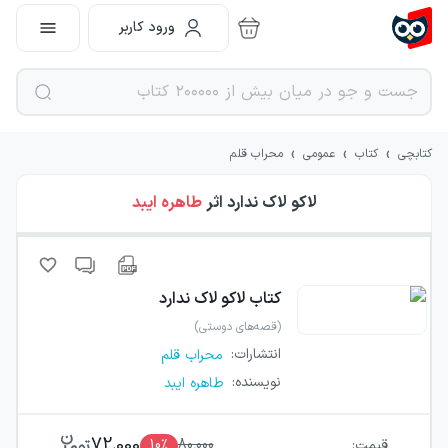
ورود کاربر
›
›
›
کتابچی
کتاب
عمومی
محراب قلم
لاکو لاک ندارد
اثر
طاهره ایبد
کتاب
لاکو لاک ندارد
(قصه‌های دوستی)
انتشارات
:
محراب قلم
نویسنده
:
طاهره ایبد
72,000
قیمت:
80,000
٪
10