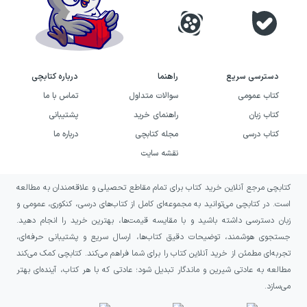
تاریخچه‌ی نشر محراب قلم
انتشارات محراب قلم در
۱۳۶۰
با هدف تولید کتاب‌های
دسترسی سریع
راهنما
درباره کتابچی
کودک و نوجوان شکل گرفت و در سال‌های بعد، رویکرد
کتاب عمومی
سوالات متداول
تماس با ما
خود را به سمت کتاب‌های مرجع و فرهنگ‌نامه‌های
کتاب زبان
راهنمای خرید
پشتیبانی
ویژه‌ی خردسالان و کودکان نیز گسترش داد. این مسیر
کتاب درسی
مجله کتابچی
درباره ما
با ترجمه‌ی مجموعه‌های شناخته‌شده‌ی جهانی و تبدیل
نقشه سایت
آن‌ها به کتاب‌هایی مناسب فضای آموزش و پرورش
کتابچی مرجع آنلاین خرید کتاب برای تمام مقاطع تحصیلی و علاقه‌مندان به مطالعه
همراه شد؛ از جمله در معرفی مجموعه‌ای با محور ورود
است. در کتابچی می‌توانید به مجموعه‌ای کامل از کتاب‌های درسی، کنکوری، عمومی و
کودکان به مفاهیم اجتماعی و سیاسیِ قابل‌فهم برای
زبان دسترسی داشته باشید و با مقایسه قیمت‌ها، بهترین خرید را انجام دهید.
سنین پایین. در کنار این، مدیریت مجموعه در
جستجوی هوشمند، توضیحات دقیق کتاب‌ها، ارسال سریع و پشتیبانی حرفه‌ای،
تجربه‌ای مطمئن از خرید آنلاین کتاب را برای شما فراهم می‌کند. کتابچی کمک می‌کند
دوره‌های مختلف بر محور گفت‌وگو، فرهنگ‌سازی
مطالعه به عادتی شیرین و ماندگار تبدیل شود؛ عادتی که با هر کتاب، آینده‌ای بهتر
کتاب‌خوانی و توجه به نیاز مخاطب تثبیت شده است.
می‌سازد.