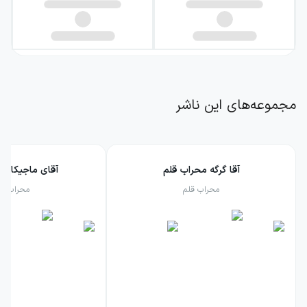
مجموعه‌های این ناشر
آقا گرگه محراب قلم
آقای ماجیکا مح
محراب قلم
محراب قل