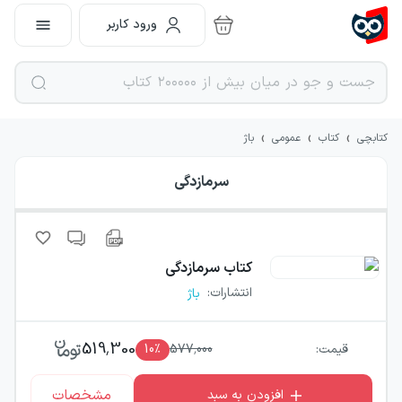
ورود کاربر
›
›
›
کتابچی
کتاب
عمومی
باژ
سرمازدگی
کتاب
سرمازدگی
انتشارات
:
باژ
519,300
قیمت:
577,000
٪
10
مشخصات
افزودن به سبد