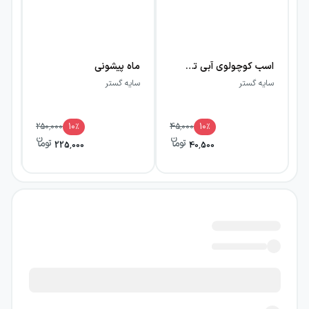
اسب کوچولوی آبی تمیز شده حسابی
ماه پیشونی
دو
سایه گستر
سایه گستر
سا
250,000
10
٪
45,000
10
٪
225,000
40,500