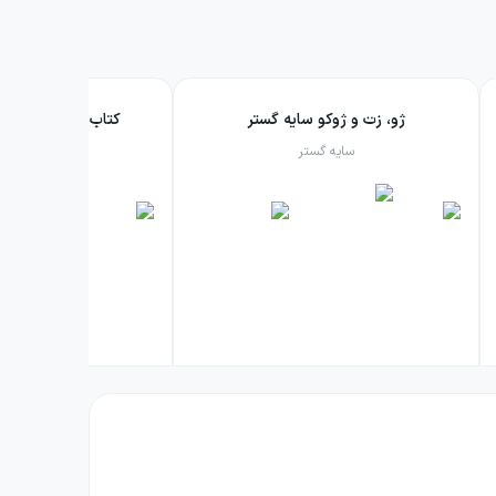
ژو، زت و ژوکو سایه گستر
کتاب‌های توت فرنگ
سایه گستر
سایه گست