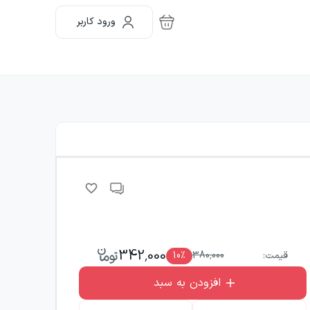
ورود کاربر
342,000
قیمت:
380,000
٪
10
افزودن به سبد