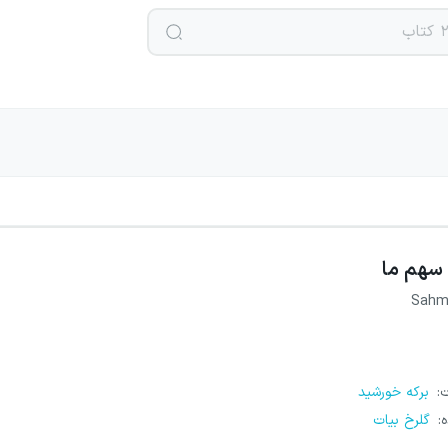
سهم ما
Sahm
ت
:
برکه خورشید
ه
:
گلرخ بیات