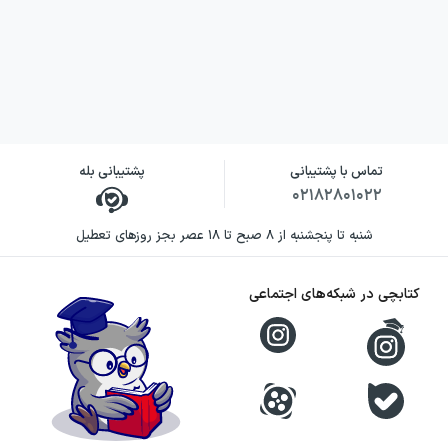
حسین الهی قمشه‌ای در این کتاب نقش گردآورنده،
مترجم و مفسر متن‌های برگزیده را بر عهده دارد.
توجه او به آثار شاعران و نویسندگان گوناگون،
کتاب را از مجموعه‌ای تک‌موضوعی یا محدود به
یک چهره ادبی جدا می‌کند. او به‌جای تمرکز بر یک
تماس با پشتیبانی
پشتیبانی بله
شاعر یا یک اثر، سراغ نمونه‌های متعددی از ادبیات
۰۲۱۸۲۸۰۱۰۲۲
انگلیسی‌زبان رفته و آن‌ها را در قالب ترجمه و
شنبه تا پنجشنبه از ۸ صبح تا ۱۸ عصر بجز روزهای تعطیل
توضیح برای خواننده فارسی‌زبان عرضه کرده است.
رویکرد نویسنده در این اثر بر ساده‌سازی، تفسیر و
کتابچی در شبکه‌های اجتماعی
ایجاد پیوند میان ادبیات انگلیسی و سنت ادبی
فارسی استوار است. توضیحات او به خواننده کمک
می‌کند هنگام خواندن قطعات، هم به معنای متن
توجه کند و هم با شیوه‌های ادبی و فضای کلی هر
اثر آشنا شود. از این منظر، کتاب بازتاب دغدغه‌ای