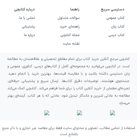
روشن است: نزدیک کردن شاهکارهای ادبیات جهان
دسترسی سریع
راهنما
درباره کتابچی
کتاب عمومی
سوالات متداول
تماس با ما
به مخاطبی که می‌خواهد آن‌ها را با زبان فارسی و
کتاب زبان
راهنمای خرید
پشتیبانی
در کنار متن اصلی تجربه کند.
کتاب درسی
مجله کتابچی
درباره ما
خرید کتاب ۳۶۵ روز با ادبیات
نقشه سایت
انگلیسی به چه کسانی پیشنهاد
کتابچی مرجع آنلاین خرید کتاب برای تمام مقاطع تحصیلی و علاقه‌مندان به مطالعه
می‌شود؟
است. در کتابچی می‌توانید به مجموعه‌ای کامل از کتاب‌های درسی، کنکوری، عمومی و
زبان دسترسی داشته باشید و با مقایسه قیمت‌ها، بهترین خرید را انجام دهید.
این کتاب برای علاقه‌مندان به ادبیات انگلیسی و
جستجوی هوشمند، توضیحات دقیق کتاب‌ها، ارسال سریع و پشتیبانی حرفه‌ای،
آمریکایی، شعر کوتاه، قطعات ادبی و آثار کلاسیک
تجربه‌ای مطمئن از خرید آنلاین کتاب را برای شما فراهم می‌کند. کتابچی کمک می‌کند
مطالعه به عادتی شیرین و ماندگار تبدیل شود؛ عادتی که با هر کتاب، آینده‌ای بهتر
مناسب است. اگر دوست دارید متن انگلیسی را در
می‌سازد.
کنار ترجمه فارسی بخوانید و درباره انتخاب‌ها
توضیح و تحلیل دریافت کنید، ساختار این
مجموعه می‌تواند با شیوه مطالعه شما هماهنگ
استفاده از تمامی مطالب، تصاویر و محتوای سایت فقط برای مقاصد غیر تجاری و با ذکر منبع
بلامانع است.
باشد. همچنین دانشجویان و خوانندگانی که به