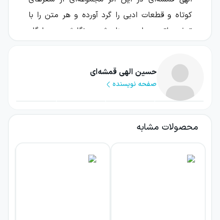
کوتاه و قطعات ادبی را گرد آورده و هر متن را با
توضیحاتی درباره معنا، شیوه نگارش و جایگاه
ادبی آن همراه کرده است.
این کتاب خواننده را به دیدار آثار و اندیشه‌های
حسین الهی قمشه‌ای
صفحه نویسنده
شماری از چهره‌های برجسته ادبیات انگلیسی‌زبان
می‌برد؛ از ویلیام شکسپیر، امیلی دیکنسون و
ویلیام بلیک تا رالف والدو امرسون، برتراند راسل،
محصولات مشابه
امیلی و آن برونته، جرج سانتایانا و رابرت هریک.
نتیجه، مجموعه‌ای متنوع است که هم برای
آشنایی نخستین با ادبیات انگلیسی مناسب است
و هم می‌تواند نگاه خوانندگان علاقه‌مند را به
متن‌های شناخته‌شده عمیق‌تر کند.
درباره کتاب ۳۶۵ روز با ادبیات