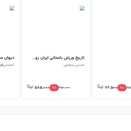
تاریخ ورزش باستانی ایران زورخانه
دیوان من
حسین بیضایی
احمدبن‌قو
585,000
76,500
10
٪
650,000
10
٪
85