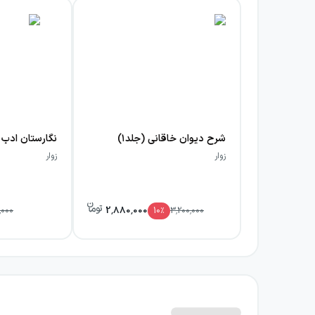
شرح دیوان خاقانی (جلد۱)
نگارستان ادب
زوار
زوار
2,880,000
,000
10
٪
3,200,000