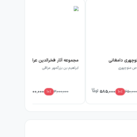
وچهری دامغانی
مجموعه آثار فخرالدین عراقی
ماد
ص منوچهری
ابراهیم بن بزرگمهر عراقی
جو 
2,700,000
585,000
10
٪
3,000,000
10
٪
650,000