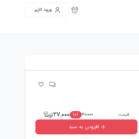
ورود کاربر
27,000
قیمت:
30,000
٪
10
افزودن به سبد