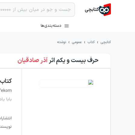
کتابچی
دسته‌بندی‌ها
›
›
›
کتابچی
کتاب
عمومی
نوشته
حرف بیست و یکم
اثر
آذر صادقیان
کتاب
 Yekom
بابا یاد 
انتشارا
نویسند