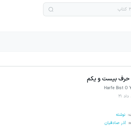
حرف بیست و یکم
Harfe Bist O
داد ۲۱
ت
:
نوشته
ه
:
آذر صادقیان