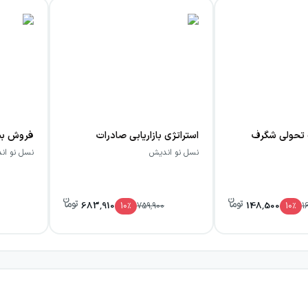
 تحولی شگرف
استراتژی بازاریابی صادرات
فروش بیش
نسل نو اندیش
نسل نو ان
683,910
148,500
10
٪
759,900
10
٪
1