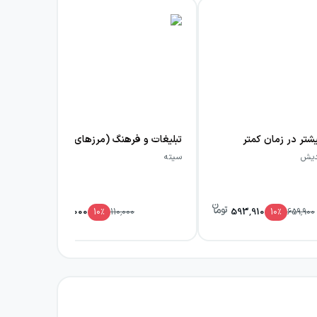
تر در زمان کمتر
تبلیغات و فرهنگ (مرزهای تعامل و تقابل)
دیش
سیته
سیت
99,000
593,910
10
٪
110,000
10
٪
659,900