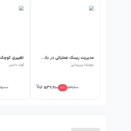
مدیریت ریسک عملیاتی در بانک‌ها
تغییری کوچک
جولیانا بیریندلی
آوند دانش
539,910
65,000
10
٪
599,900