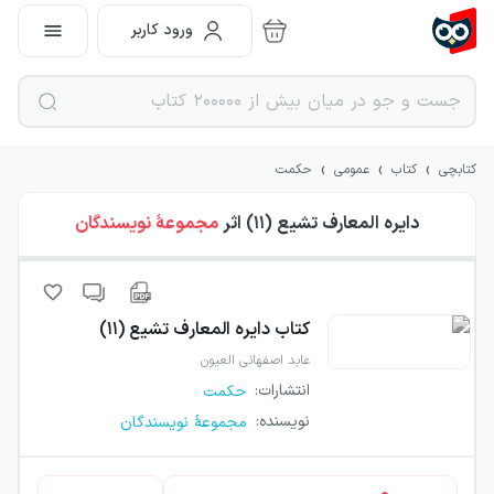
ورود کاربر
›
›
›
کتابچی
کتاب
عمومی
حکمت
دایره المعارف تشیع (۱۱)
اثر
مجموعهٔ نویسندگان
کتاب
دایره المعارف تشیع (۱۱)
عابد اصفهانی العیون
انتشارات
:
حکمت
نویسنده
:
مجموعهٔ نویسندگان