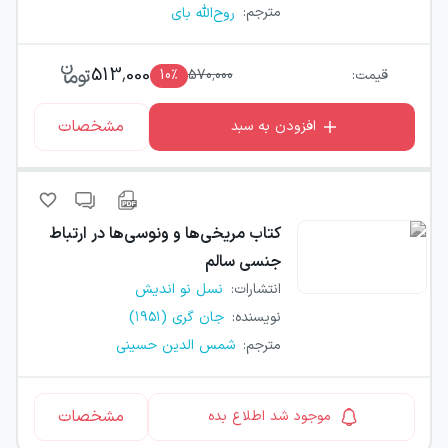
مترجم
:
روح‌الله بای
513,000
قیمت:
570,000
٪
10
مشخصات
افزودن به سبد
کتاب
مریخی‌ها و ونوسی‌ها در ارتباط
جنسی سالم
انتشارات
:
نسل نو اندیش
نویسنده
:
جان گری (۱۹۵۱)
مترجم
:
شمس الدین حسینی
مشخصات
موجود شد اطلاع بده