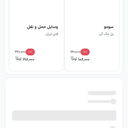
سومو
وسایل حمل و نقل
دن
پل مک گی
فنی ایران
فن
220,000
10
٪
120,000
10
٪
198,000
108,000