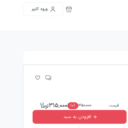
ورود کاربر
315,000
قیمت:
350,000
٪
10
افزودن به سبد