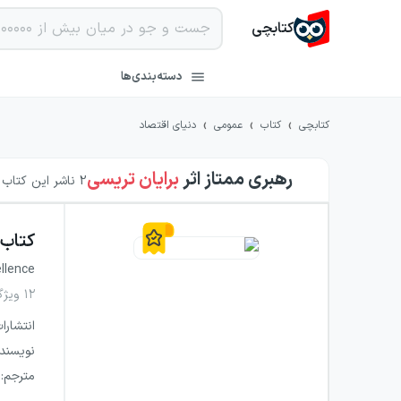
کتابچی
دسته‌بندی‌ها
›
›
›
کتابچی
کتاب
عمومی
دنیای اقتصاد
رهبری ممتاز
اثر
برایان تریسی
2
ناشر این کتاب ر
کتاب
ellence
۱۲ ویژگی آموختنی رهبران برجسته و موفق
انتشارا
نویسند
مترجم
: