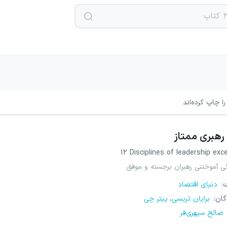
ا چاپ کرده‌اند
رهبری ممتاز
12 Disciplines of leadership exc
ت
:
دنیای اقتصاد
گان
:
برایان تریسی
پیتر چی
،
صالح سپهری‌فر