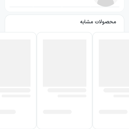
و پیام‌های مستقیم، به قصه‌گویی وفادار می‌ماند.
نتیجه، داستانی درباره عشق، شوریدگی، فداکاری و
محصولات مشابه
میل به رسیدن است؛ داستانی که پیام خود را از
مسیر رخدادها و انتخاب شخصیت‌ها منتقل
می‌کند، نه از حضور آشکار نویسنده یا توضیح‌های
تحمیلی.
درباره کتاب قله دنیا (۱)
قله دنیا (۱) در ظاهر یک فیلم‌نامه است، اما تجربه
خواندن آن به تماشای یک اثر تصویری وابسته
نمی‌ماند. متن در ۱۲۹ صفحه، از ظرفیت ادبی زبان
برای ساختن فضا، بیان احساس و توصیف
موقعیت‌ها استفاده می‌کند و برخی تعبیرها،
اصطلاحات و توصیف‌های آن چنان به متن