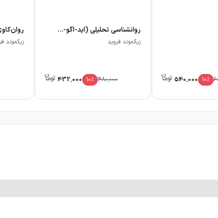
روانشناسی تحلیلی (اید-اگو-سوپر اگو)
زیگموند فروید
زیگموند فر
432,000
540,000
10
٪
480,000
10
٪
6