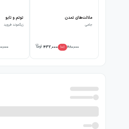
ملالت‌های تمدن
توتم و تابو
جامی
زیگموند فروید
432,000
00,000
10
٪
480,000