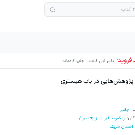
 فروید
2
ناشر این کتاب را چاپ کرده‌اند
پژوهش‌هایی در باب هیستری
ت
:
جامی
گان
:
زیگموند فروید
ژوزف بروئر
،
احسان شریف