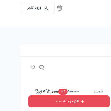
ورود کاربر
792,000
قیمت:
880,000
٪
10
افزودن به سبد