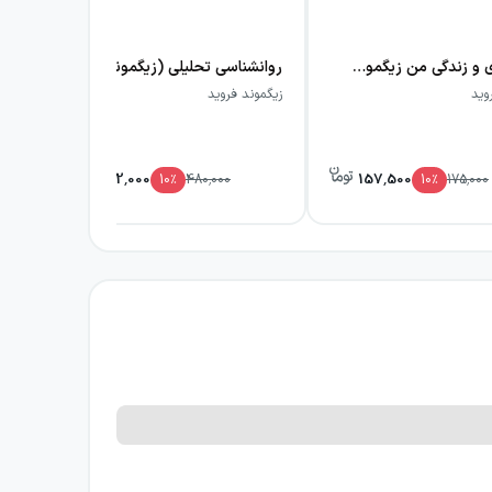
روان‌کاوی و زندگی من زیگموند فروید
روانشناسی تحلیلی (زیگموند فروید)
وید
زیگموند فروید
جام
432,000
157,500
10
٪
480,000
10
٪
175,000