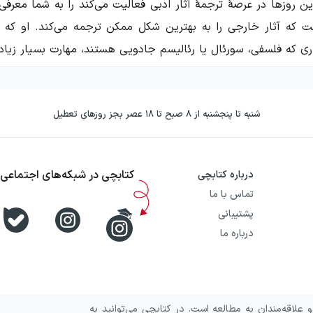
 که آثار خارجی را به بهترین شکل ممکن ترجمه می‌کند. او که در 
اری که فلسفی،
سورئال
یا
رئالیسم جادویی
هستند، مهارت بسیار زیادی
شنبه تا پنجشنبه از ۸ صبح تا ۱۸ عصر بجز روزهای تعطیل
می‌توانستیم دیگر سرمان را در بازار کتاب‌های ترجمه‌شده بالا بیاور
دانده است. فقط کافی است که نگاهی به نثر ترجمه شده توسط او بیندا
از یازده سال است که پرستارم. می‌دانم، یک عمر است؛ اما راست
کتابچی در شبکه‌های اجتماعی
درباره کتابچی
دوازده سال تمام. حالا می‌دانم که سابقه کار طولانی‌ام ضرورتا به 
تماس با ما
 سه ساله عذرشان را خواسته‌اند. و دست کم یک پرستار را می‌شناس
پشتیبانی
درباره ما
رهایم مکن»
توسط
کازوئو ایشی‌گورو
بود. این کتاب، فضایی سورئا
ه چطور خود را برای اهداء عضو آماده کنند. کتابی که توانست
جای
گر قرار بود به دست مترجم‌های نابلد بیفتد، آن‌وقت مجبور می‌ش
علاقه‌مندان به مطالعه است. در کتابچی می‌توانید به