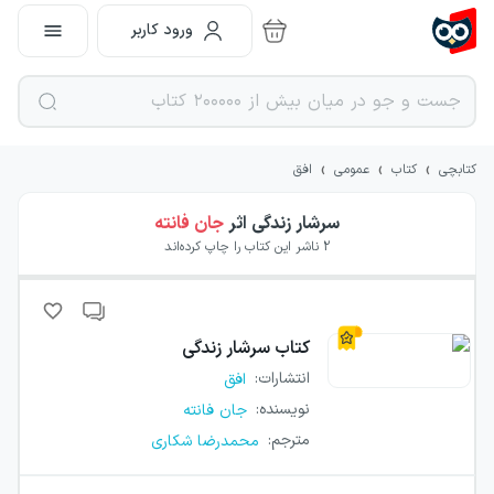
ورود کاربر
›
›
›
کتابچی
کتاب
عمومی
افق
سرشار زندگی
اثر
جان فانته
2
ناشر این کتاب را چاپ کرده‌اند
کتاب
سرشار زندگی
انتشارات
:
افق
نویسنده
:
جان فانته
مترجم
:
محمدرضا شکاری