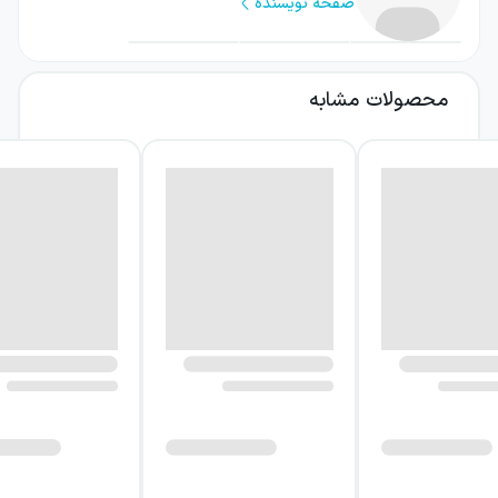
صفحه نویسنده
تبدیل می‌کند. روایت در لس‌آنجلس می‌گذرد و از
زاویه دید جان، نویسنده‌ای ایتالیایی-آمریکایی،
پیش می‌رود؛ مردی که در آستانه پدرشدن، ناچار
محصولات مشابه
است با فشارهای بیرونی و کشمکش‌های درونی
روبه‌رو شود. این کتاب نخستین‌بار در سال ۱۹۵۲
منتشر شد.
درباره کتاب سرشار زندگی
در مرکز داستان، جویس، همسر باردار جان، قرار
دارد. دوران بارداری او فقط یک مرحله طبیعی در
زندگی مشترک نیست؛ بلکه مجموعه‌ای از تغییرات
عاطفی و تصمیم‌های تازه را به خانه وارد می‌کند.
جان باید با حالت‌های متغیر همسرش کنار بیاید
و هم‌زمان با علاقه فزاینده او به مسیحیت