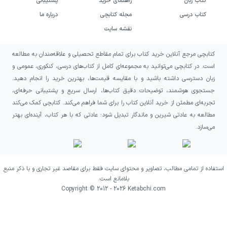
کتاب زبان
راهنمای خرید
پشتیبانی
کسانی که به‌دنبال شروعی تازه برای سال پیش رو
کتاب درسی
مجله کتابچی
درباره ما
هستند، می‌توانند از فضای انگیزشی و دعوت
نقشه سایت
مستقیم کتاب به بازنگری در آینده بهره ببرند.
کتابچی مرجع آنلاین خرید کتاب برای تمام مقاطع تحصیلی و علاقه‌مندان به مطالعه
این کتاب برای افرادی مناسب است که رؤیاهای
است. در کتابچی می‌توانید به مجموعه‌ای کامل از کتاب‌های درسی، کنکوری، عمومی و
زبان دسترسی داشته باشید و با مقایسه قیمت‌ها، بهترین خرید را انجام دهید.
بزرگ دارند، اما میان انگیزه اولیه و پیگیری مداوم
جستجوی هوشمند، توضیحات دقیق کتاب‌ها، ارسال سریع و پشتیبانی حرفه‌ای،
فاصله احساس می‌کنند. اگر می‌خواهید درباره
تجربه‌ای مطمئن از خرید آنلاین کتاب را برای شما فراهم می‌کند. کتابچی کمک می‌کند
مسیر زندگی و اولویت‌هایتان جدی‌تر تصمیم
مطالعه به عادتی شیرین و ماندگار تبدیل شود؛ عادتی که با هر کتاب، آینده‌ای بهتر
می‌سازد.
بگیرید و به‌جای منتظر ماندن، نقش فعال‌تری در
ساختن آینده خود داشته باشید، رویکرد
هدف‌محور دارن هاردی برایتان قابل تأمل خواهد
استفاده از تمامی مطالب، تصاویر و محتوای سایت فقط برای مقاصد غیر تجاری و با ذکر منبع
بلامانع است.
بود.
Copyright © 2012 -
2026
Ketabchi.com
در نهایت، بهترین سال زندگی تو را به خوانندگانی
پیشنهاد می‌کنیم که از متن‌های مستقیم،