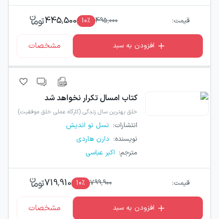
445,500
قیمت:
495,000
٪
10
مشخصات
افزودن به سبد
کتاب
امسال تکرار نخواهد شد
خلق بهترین سال زندگی (کارگاه عملی خلق موفقیت)
انتشارات
:
نسل نو اندیش
نویسنده
:
دارن هاردی
مترجم
:
اکبر عباسی
719,910
قیمت:
799,900
٪
10
مشخصات
افزودن به سبد