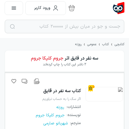
ورود کاربر
›
›
›
کتابچی
کتاب
عمومی
روزنه
سه نفر در قایق
اثر
جروم کلپکا جروم
2
ناشر این کتاب را چاپ کرده‌اند
کتاب
سه نفر در قایق
اگر سگ را به حساب نیاوریم
انتشارات
:
روزنه
نویسنده
:
جروم کلپکا جروم
مترجم
:
شهربانو صارمی