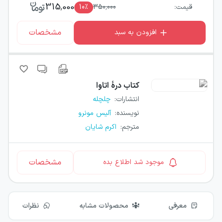
315,000
قیمت:
350,000
٪
10
مشخصات
افزودن به سبد
کتاب
درهٔ اتاوا
انتشارات
:
چلچله
نویسنده
:
آلیس مونرو
مترجم
:
اکرم شایان
مشخصات
موجود شد اطلاع بده
معرفی
محصولات مشابه
نظرات