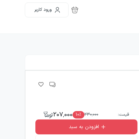
ورود کاربر
207,000
قیمت:
230,000
٪
10
افزودن به سبد