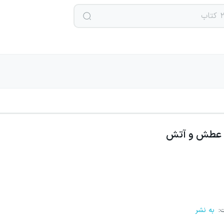
عطش و آتش
ت
:
به نشر