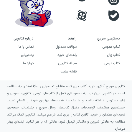
محتوای آموزشی سری کتاب‌های (کارپوچینو) انتشارات
گاج
شامل: کتاب‌های درسی، تمرینات عملی، تست‌های
متنوع و فعالیت‌های گروهی است که به یادگیری بهتر و
عمیق‌تر دانش‌آموزان کمک می‌کند. همچنین، این
دسترسی سریع
راهنما
درباره کتابچی
مجموعه با استفاده از تکنولوژی‌های نوین، امکان
کتاب عمومی
سوالات متداول
تماس با ما
یادگیری تعاملی و جذاب را فراهم می‌آورد و به
کتاب زبان
راهنمای خرید
پشتیبانی
دانش‌آموزان این امکان را می‌دهد که با انگیزه و اشتیاق
کتاب درسی
مجله کتابچی
درباره ما
بیشتری به تحصیل بپردازند.
نقشه سایت
در ادامه این متن به بررسی دقیق ساختار و ویژگی‌های
کتابچی مرجع آنلاین خرید کتاب برای تمام مقاطع تحصیلی و علاقه‌مندان به مطالعه
مجموعه کتاب‌های (کارپوچینو) پرداخته و شماری از
است. در کتابچی می‌توانید به مجموعه‌ای کامل از کتاب‌های درسی، کنکوری، عمومی و
زبان دسترسی داشته باشید و با مقایسه قیمت‌ها، بهترین خرید را انجام دهید.
بهترین کتاب‌های این مجموعه را معرفی خواهیم کرد.
جستجوی هوشمند، توضیحات دقیق کتاب‌ها، ارسال سریع و پشتیبانی حرفه‌ای،
ریاضی سوم دبستان کارپوچینو گاج
تجربه‌ای مطمئن از خرید آنلاین کتاب را برای شما فراهم می‌کند. کتابچی کمک می‌کند
کار ریاضی ششم کارپوچینو گاج
مطالعه به عادتی شیرین و ماندگار تبدیل شود؛ عادتی که با هر کتاب، آینده‌ای بهتر
ریاضی هفتم کارپوچینو گاج
می‌سازد.