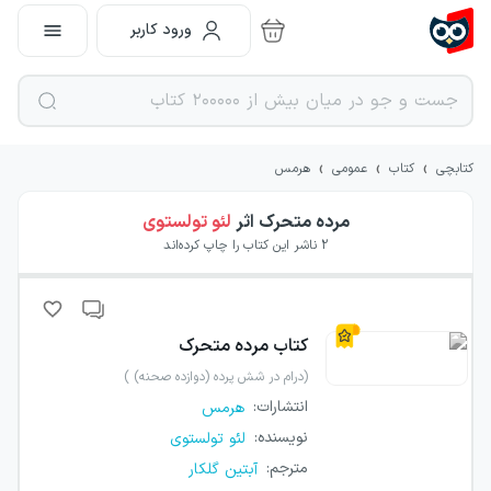
ورود کاربر
›
›
›
کتابچی
کتاب
عمومی
هرمس
مرده متحرک
اثر
لئو تولستوی
2
ناشر این کتاب را چاپ کرده‌اند
کتاب
مرده متحرک
(درام در شش پرده (دوازده صحنه) )
انتشارات
:
هرمس
نویسنده
:
لئو تولستوی
مترجم
:
آبتین گلکار